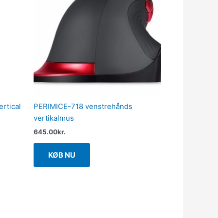
rtical
PERIMICE-718 venstrehånds
vertikalmus
645.00
kr.
KØB NU