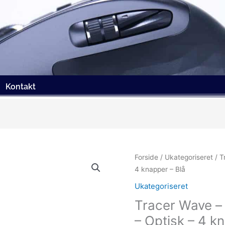
Kontakt
Forside
/
Ukategoriseret
/ T
4 knapper – Blå
Ukategoriseret
Tracer Wave –
– Optisk – 4 k