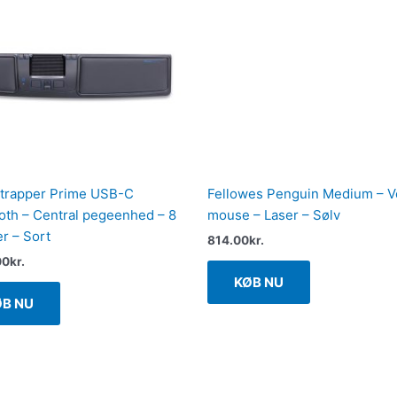
trapper Prime USB-C
Fellowes Penguin Medium – Ve
oth – Central pegeenhed – 8
mouse – Laser – Sølv
r – Sort
814.00
kr.
00
kr.
KØB NU
ØB NU