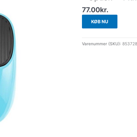
77.00
kr.
KØB NU
Varenummer (SKU):
85372