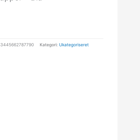
83445662787790
Kategori:
Ukategoriseret