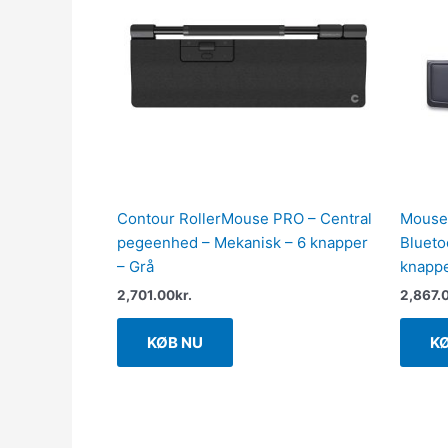
Contour RollerMouse PRO – Central
Mouse
pegeenhed – Mekanisk – 6 knapper
Blueto
– Grå
knappe
2,701.00
kr.
2,867.
KØB NU
K