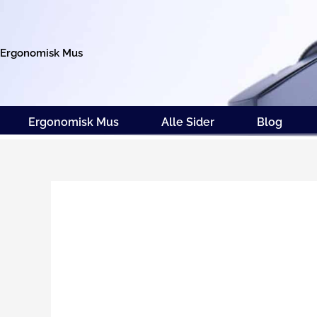
Gå
til
indholdet
Ergonomisk Mus
Ergonomisk Mus
Alle Sider
Blog