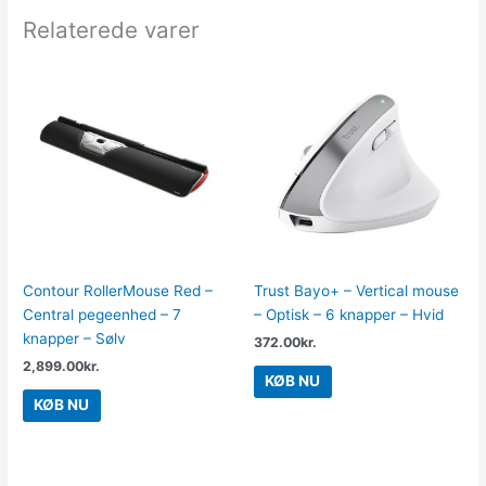
Relaterede varer
Contour RollerMouse Red –
Trust Bayo+ – Vertical mouse
Central pegeenhed – 7
– Optisk – 6 knapper – Hvid
knapper – Sølv
372.00
kr.
2,899.00
kr.
KØB NU
KØB NU