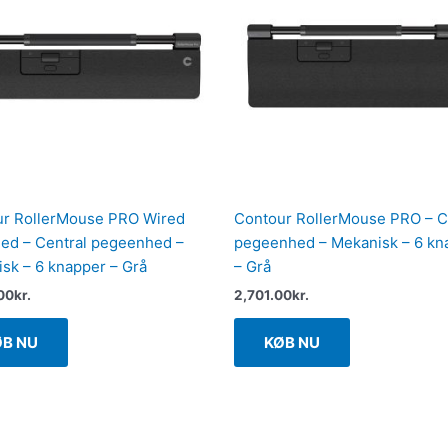
r RollerMouse PRO Wired
Contour RollerMouse PRO – C
ed – Central pegeenhed –
pegeenhed – Mekanisk – 6 kn
sk – 6 knapper – Grå
– Grå
00
kr.
2,701.00
kr.
ØB NU
KØB NU