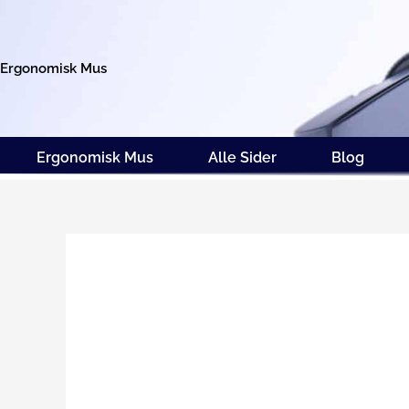
Gå
til
indholdet
Ergonomisk Mus
Ergonomisk Mus
Alle Sider
Blog