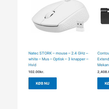
Natec STORK – mouse – 2.4 GHz –
Contou
white – Mus – Optisk – 3 knapper –
Extend
Hvid
Mekani
102.00
kr.
2,408.
KØB NU
K