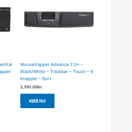
entral
Mousetrapper Advance 2.0+ –
apper
Black/White – Trackbar – Touch – 6
knapper – Sort
2,591.00
kr.
KØB NU