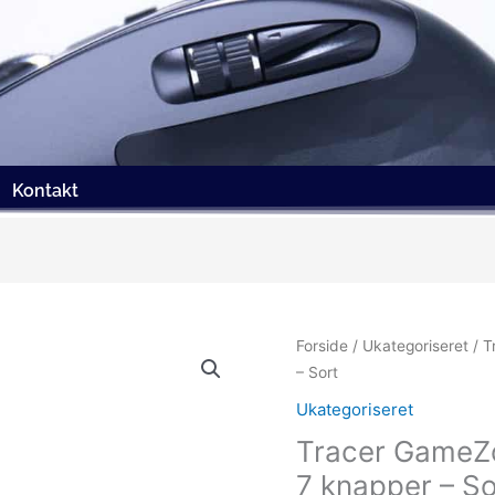
Kontakt
Forside
/
Ukategoriseret
/ T
– Sort
Ukategoriseret
Tracer GameZo
7 knapper – So