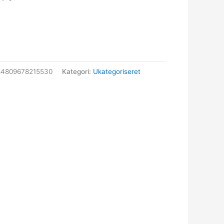
84809678215530
Kategori:
Ukategoriseret