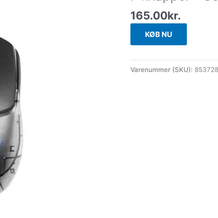
165.00
kr.
KØB NU
Varenummer (SKU):
85372