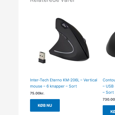
Inter-Tech Eterno KM-206L – Vertical
Contou
mouse – 6 knapper – Sort
– USB 
– Sort
75.00
kr.
730.00
KØB NU
K