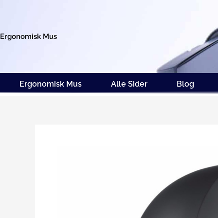
Gå
til
indholdet
Ergonomisk Mus
Ergonomisk Mus
Alle Sider
Blog