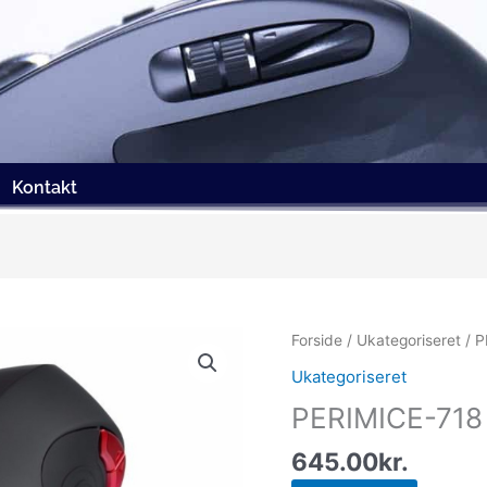
Kontakt
Forside
/
Ukategoriseret
/ P
Ukategoriseret
PERIMICE-718 
645.00
kr.