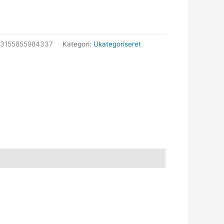
83155855984337
Kategori:
Ukategoriseret