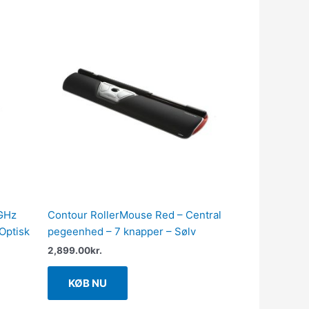
 GHz
Contour RollerMouse Red – Central
 Optisk
pegeenhed – 7 knapper – Sølv
2,899.00
kr.
KØB NU