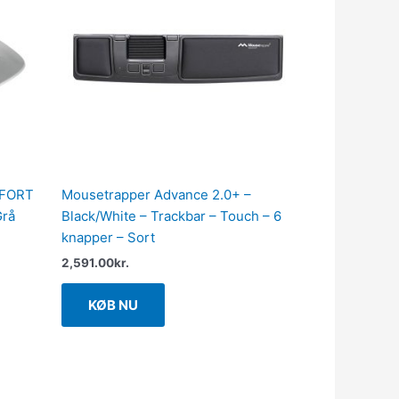
MFORT
Mousetrapper Advance 2.0+ –
Grå
Black/White – Trackbar – Touch – 6
knapper – Sort
2,591.00
kr.
KØB NU