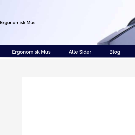
Gå
til
indholdet
Ergonomisk Mus
Ergonomisk Mus
Alle Sider
Blog