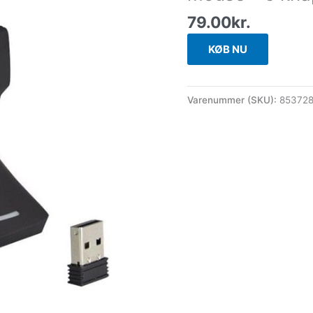
79.00
kr.
KØB NU
Varenummer (SKU):
85372