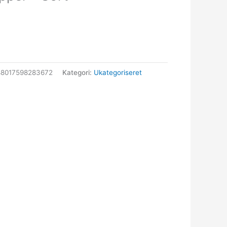
88017598283672
Kategori:
Ukategoriseret