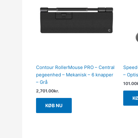
Contour RollerMouse PRO – Central
Speed-
pegeenhed – Mekanisk – 6 knapper
– Opti
– Grå
101.00
2,701.00
kr.
K
KØB NU