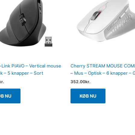
Link PIAVO – Vertical mouse
Cherry STREAM MOUSE CO
sk – 5 knapper – Sort
– Mus – Optisk – 6 knapper – 
kr.
352.00
kr.
ØB NU
KØB NU