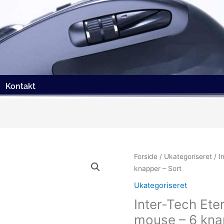
Kontakt
Forside
/
Ukategoriseret
/ I
knapper – Sort
Ukategoriseret
Inter-Tech Ete
mouse – 6 kna