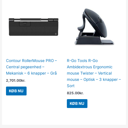
Contour RollerMouse PRO –
R-Go Tools R-Go
Central pegeenhed –
Ambidextrous Ergonomic
Mekanisk – 6 knapper – Grå
mouse Twister – Vertical
mouse – Optisk – 3 knapper –
2,701.00
kr.
Sort
KØB NU
825.00
kr.
KØB NU