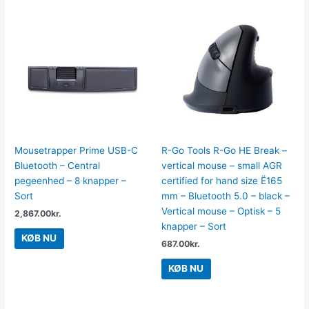
Mousetrapper Prime USB-C
R-Go Tools R-Go HE Break –
Bluetooth – Central
vertical mouse – small AGR
pegeenhed – 8 knapper –
certified for hand size Ë165
Sort
mm – Bluetooth 5.0 – black –
Vertical mouse – Optisk – 5
2,867.00
kr.
knapper – Sort
KØB NU
687.00
kr.
KØB NU