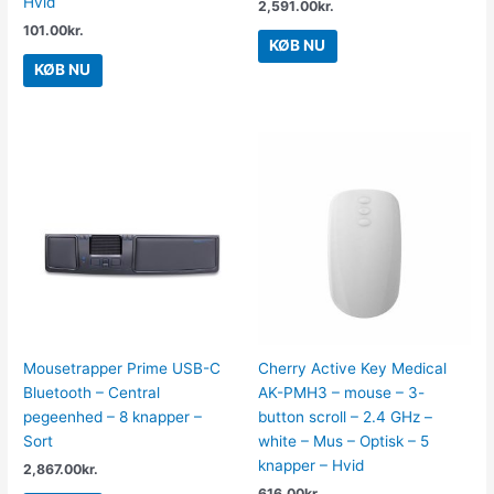
Hvid
2,591.00
kr.
101.00
kr.
KØB NU
KØB NU
Mousetrapper Prime USB-C
Cherry Active Key Medical
Bluetooth – Central
AK-PMH3 – mouse – 3-
pegeenhed – 8 knapper –
button scroll – 2.4 GHz –
Sort
white – Mus – Optisk – 5
knapper – Hvid
2,867.00
kr.
616.00
kr.