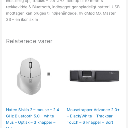
indstillelig dpi, trådløs – 2.4 GHz med op til 10 meters
rækkevidde & Bluetooth, indbygget genopladeligt batteri, USB
modtager, kan bruges til højrehåndede, hvidMød MX Master
3S – en ikonisk m
Relaterede varer
Natec Siskin 2 – mouse – 2.4
Mousetrapper Advance 2.0+
GHz Bluetooth 5.0 – white –
– Black/White – Trackbar –
Mus – Optisk – 3 knapper –
Touch – 6 knapper – Sort