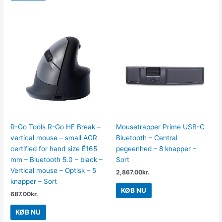
R-Go Tools R-Go HE Break –
Mousetrapper Prime USB-C
vertical mouse – small AGR
Bluetooth – Central
certified for hand size Ë165
pegeenhed – 8 knapper –
mm – Bluetooth 5.0 – black –
Sort
Vertical mouse – Optisk – 5
2,867.00
kr.
knapper – Sort
KØB NU
687.00
kr.
KØB NU