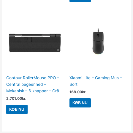
Contour RollerMouse PRO –
Xiaomi Lite – Gaming Mus –
Central pegeenhed –
Sort
Mekanisk – 6 knapper – Grå
168.00
kr.
2,701.00
kr.
KØB NU
KØB NU