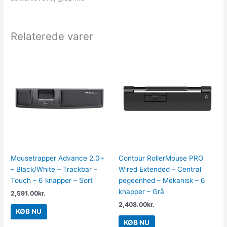
Relaterede varer
Mousetrapper Advance 2.0+
Contour RollerMouse PRO
– Black/White – Trackbar –
Wired Extended – Central
Touch – 6 knapper – Sort
pegeenhed – Mekanisk – 6
knapper – Grå
2,591.00
kr.
2,408.00
kr.
KØB NU
KØB NU