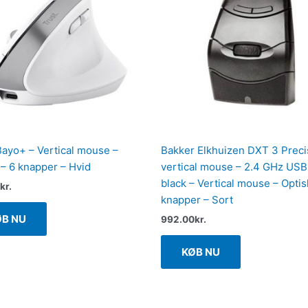
Bayo+ – Vertical mouse –
Bakker Elkhuizen DXT 3 Preci
 – 6 knapper – Hvid
vertical mouse – 2.4 GHz USB
black – Vertical mouse – Optis
kr.
knapper – Sort
ØB NU
992.00
kr.
KØB NU