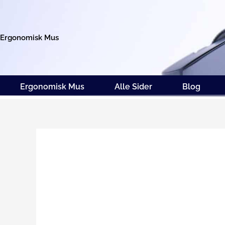
Gå
til
indholdet
Ergonomisk Mus
Ergonomisk Mus
Alle Sider
Blog