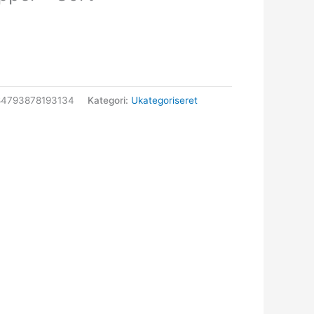
84793878193134
Kategori:
Ukategoriseret