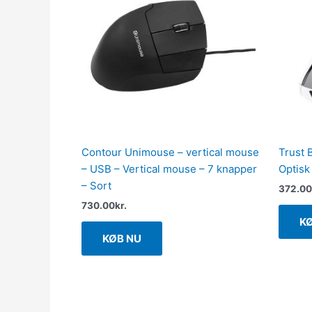
Contour Unimouse – vertical mouse
Trust 
– USB – Vertical mouse – 7 knapper
Optisk
– Sort
372.00
730.00
kr.
K
KØB NU