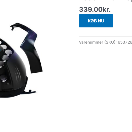
339.00
kr.
KØB NU
Varenummer (SKU):
85372