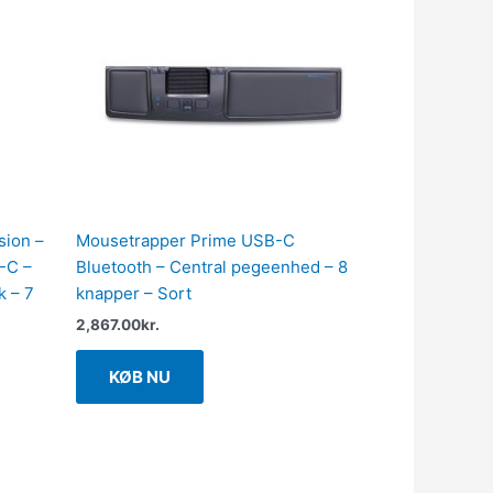
sion –
Mousetrapper Prime USB-C
-C –
Bluetooth – Central pegeenhed – 8
k – 7
knapper – Sort
2,867.00
kr.
KØB NU