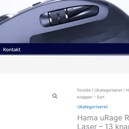
Kontakt
Forside
/
Ukategoriseret
/ H
knapper – Sort
Ukategoriseret
Hama uRage Re
Laser – 13 kna