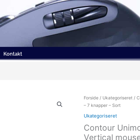
Kontakt
Forside
/
Ukategoriseret
/ C
– 7 knapper – Sort
Ukategoriseret
Contour Unimo
Vertical mouse