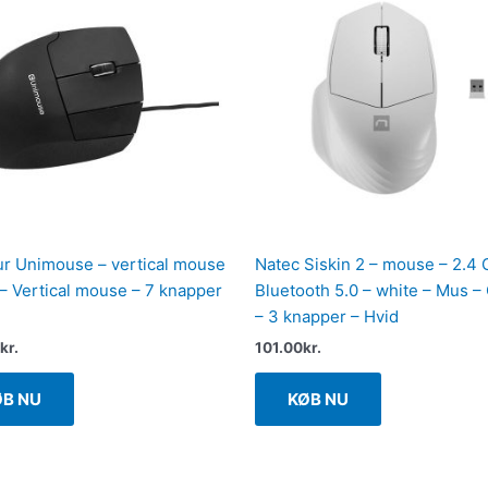
r Unimouse – vertical mouse
Natec Siskin 2 – mouse – 2.4
– Vertical mouse – 7 knapper
Bluetooth 5.0 – white – Mus –
– 3 knapper – Hvid
kr.
101.00
kr.
ØB NU
KØB NU