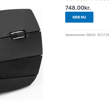
748.00
kr.
KØB NU
Varenummer (SKU):
853728