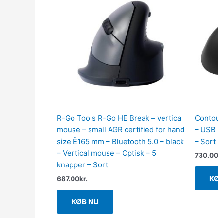
R-Go Tools R-Go HE Break – vertical
Contou
mouse – small AGR certified for hand
– USB 
size Ë165 mm – Bluetooth 5.0 – black
– Sort
– Vertical mouse – Optisk – 5
730.00
knapper – Sort
K
687.00
kr.
KØB NU