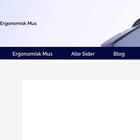
Gå
til
indholdet
Ergonomisk Mus
Ergonomisk Mus
Alle Sider
Blog