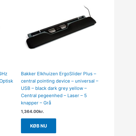
 GHz
Bakker Elkhuizen ErgoSlider Plus –
 Optisk
central pointing device – universal –
USB – black dark grey yellow –
Central pegeenhed – Laser – 5
knapper – Grå
1,364.00
kr.
KØB NU