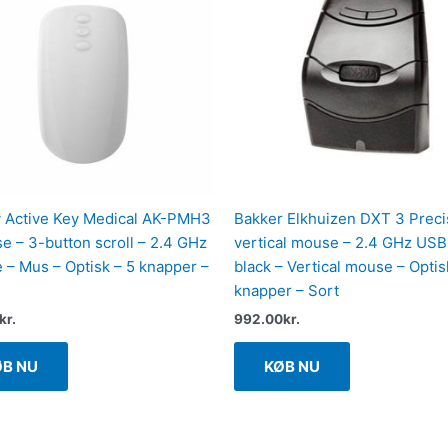
 Active Key Medical AK-PMH3
Bakker Elkhuizen DXT 3 Preci
e – 3-button scroll – 2.4 GHz
vertical mouse – 2.4 GHz USB
e – Mus – Optisk – 5 knapper –
black – Vertical mouse – Optis
knapper – Sort
kr.
992.00
kr.
ØB NU
KØB NU