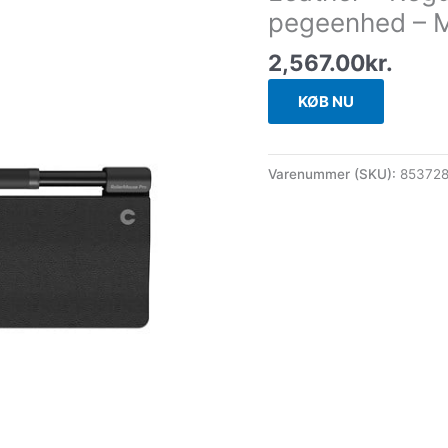
pegeenhed – M
2,567.00
kr.
KØB NU
Varenummer (SKU):
85372