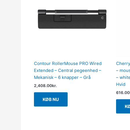
Contour RollerMouse PRO Wired
Cherry
Extended – Central pegeenhed –
– mous
Mekanisk – 6 knapper – Grå
– whit
Hvid
2,408.00
kr.
616.00
KØB NU
K