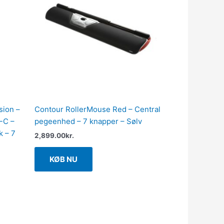
sion –
Contour RollerMouse Red – Central
-C –
pegeenhed – 7 knapper – Sølv
k – 7
2,899.00
kr.
KØB NU