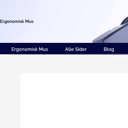
Gå
til
indholdet
Ergonomisk Mus
Ergonomisk Mus
Alle Sider
Blog