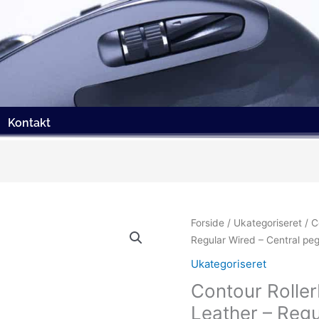
Kontakt
Forside
/
Ukategoriseret
/ C
Regular Wired – Central pe
Ukategoriseret
Contour Roller
Leather – Regu