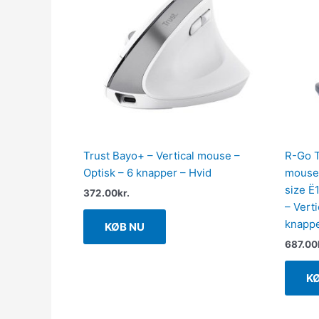
Trust Bayo+ – Vertical mouse –
R-Go T
Optisk – 6 knapper – Hvid
mouse 
size Ë
372.00
kr.
– Vert
knappe
KØB NU
687.00
K