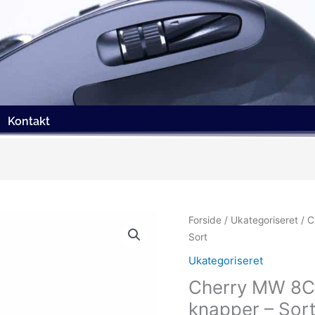
Kontakt
Forside
/
Ukategoriseret
/ C
Sort
Ukategoriseret
Cherry MW 8C 
knapper – Sor