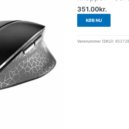
351.00
kr.
KØB NU
Varenummer (SKU):
85372