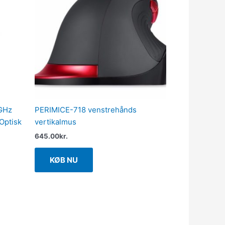
 GHz
PERIMICE-718 venstrehånds
 Optisk
vertikalmus
645.00
kr.
KØB NU