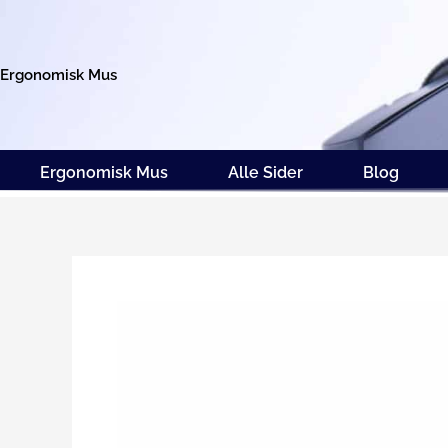
Gå
til
indholdet
Ergonomisk Mus
Ergonomisk Mus
Alle Sider
Blog