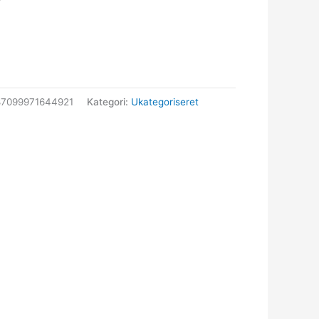
87099971644921
Kategori:
Ukategoriseret