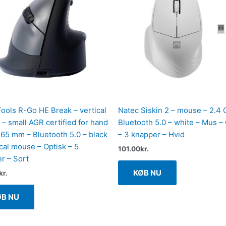
ools R-Go HE Break – vertical
Natec Siskin 2 – mouse – 2.4
– small AGR certified for hand
Bluetooth 5.0 – white – Mus –
165 mm – Bluetooth 5.0 – black
– 3 knapper – Hvid
ical mouse – Optisk – 5
101.00
kr.
r – Sort
KØB NU
kr.
ØB NU