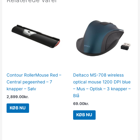
Contour RollerMouse Red –
Deltaco MS-708 wireless
Central pegeenhed – 7
optical mouse 1200 DPI blue
knapper – Sølv
– Mus – Optisk – 3 knapper –
Blå
2,899.00
kr.
69.00
kr.
KØB NU
KØB NU